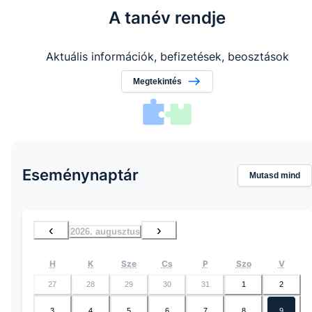
A tanév rendje
Aktuális információk, befizetések, beosztások
Megtekintés
Eseménynaptár
Mutasd mind
‹
›
2026. augusztus
H
K
Sze
Cs
P
Szo
V
27
28
29
30
31
1
2
3
4
5
6
7
8
9