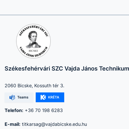
Székesfehérvári SZC Vajda János Techniku
2060 Bicske, Kossuth tér 3.
Teams
KRÉTA
Telefon:
+36 70 198 6283
E-mail:
titkarsag@vajdabicske.edu.hu