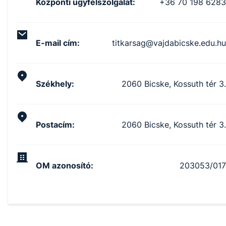
Központi ügyfélszolgálat
:
+36 70 198 6283
E-mail cím
:
titkarsag@vajdabicske.edu.hu
Székhely
:
2060 Bicske, Kossuth tér 3.
Postacím
:
2060 Bicske, Kossuth tér 3.
OM azonosító
:
203053/017