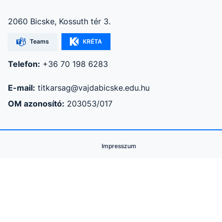
2060 Bicske, Kossuth tér 3.
Teams
KRÉTA
Telefon:
+36 70 198 6283
E-mail:
titkarsag@vajdabicske.edu.hu
OM azonosító:
203053/017
Impresszum