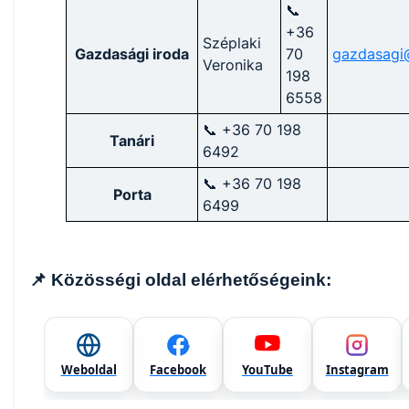
📞
+36
Széplaki
Gazdasági iroda
70
gazdasagi
Veronika
198
6558
📞 +36 70 198
Tanári
6492
📞 +36 70 198
Porta
6499
📌 Közösségi oldal elérhetőségeink:
Weboldal
Facebook
YouTube
Instagram