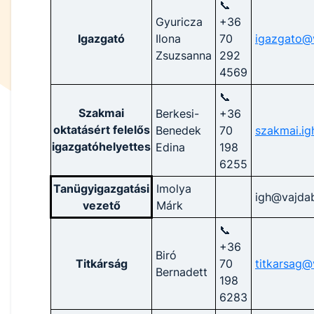
📞
Gyuricza
+36
Igazgató
Ilona
70
igazgato@v
Zsuzsanna
292
4569
📞
Szakmai
Berkesi-
+36
oktatásért felelős
Benedek
70
szakmai.ig
igazgatóhelyettes
Edina
198
6255
Tanügyigazgatási
Imolya
igh@vajdab
vezető
Márk
📞
+36
Biró
Titkárság
70
titkarsag@
Bernadett
198
6283