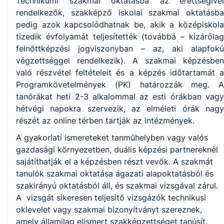
Technikumi szakmai oktatásba az érettségivel
rendelkezők, szakképző iskolai szakmai oktatásba
pedig azok kapcsolódhatnak be, akik a középiskola
tizedik évfolyamát teljesítették (továbbá – kizárólag
felnőttképzési jogviszonyban – az, aki alapfokú
végzettséggel rendelkezik). A szakmai képzésben
való részvétel feltételeit és a képzés időtartamát a
Programkövetelmények (PK) határozzák meg. A
tanórákat heti 2-3 alkalommal az esti órákban vagy
hétvégi napokra szervezik, az elméleti órák nagy
részét az online térben tartják az intézmények.
A gyakorlati ismereteket tanműhelyben vagy valós
gazdasági környezetben, duális képzési partnereknél
sajátíthatják el a képzésben részt vevők. A szakmát
tanulók szakmai oktatása ágazati alapoktatásból és
szakirányú oktatásból áll, és szakmai vizsgával zárul.
A vizsgát sikeresen teljesítő vizsgázók technikusi
oklevelet vagy szakmai bizonyítványt szereznek,
amely államilag elismert szakképzettséget tanúsít.