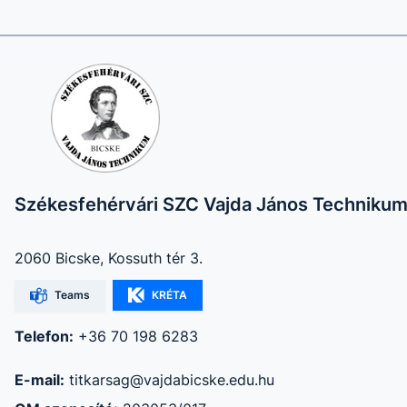
Székesfehérvári SZC Vajda János Techniku
2060 Bicske, Kossuth tér 3.
Teams
KRÉTA
Telefon:
+36 70 198 6283
E-mail:
titkarsag@vajdabicske.edu.hu