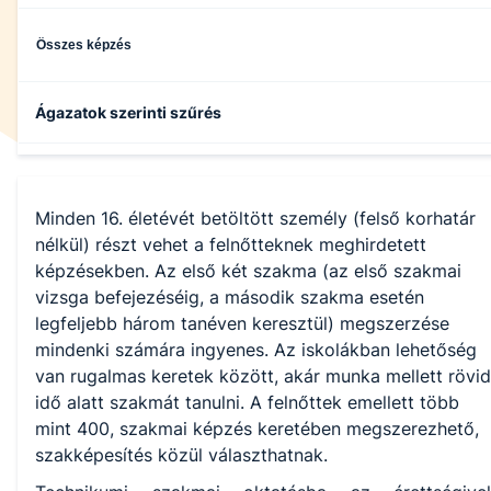
Összes képzés
Ágazatok szerinti szűrés
Kereskedelem
Minden 16. életévét betöltött személy (felső korhatár
Közlekedés és szállítmányozás
nélkül) részt vehet a felnőtteknek meghirdetett
képzésekben. Az első két szakma (az első szakmai
vizsga befejezéséig, a második szakma esetén
Gazdálkodás és menedzsment
legfeljebb három tanéven keresztül) megszerzése
mindenki számára ingyenes. Az iskolákban lehetőség
van rugalmas keretek között, akár munka mellett rövid
idő alatt szakmát tanulni. A felnőttek emellett több
mint 400, szakmai képzés keretében megszerezhető,
szakképesítés közül választhatnak.