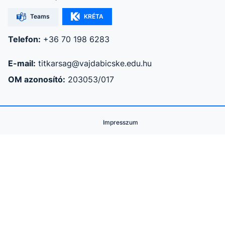
Teams
KRÉTA
Telefon:
+36 70 198 6283
E-mail:
titkarsag@vajdabicske.edu.hu
OM azonosító:
203053/017
Impresszum