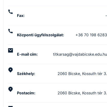
Fax
:
-
Központi ügyfélszolgálat
:
+36 70 198 6283
E-mail cím
:
titkarsag@vajdabicske.edu.hu
Székhely
:
2060 Bicske, Kossuth tér 3.
Postacím
:
2060 Bicske, Kossuth tér 3.