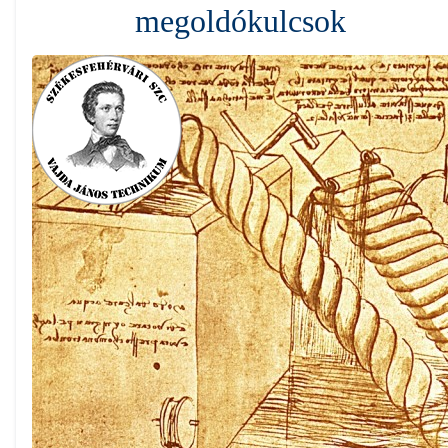
megoldókulcsok