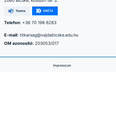
2060 Bicske, Kossuth tér 3.
Teams
KRÉTA
Telefon:
+36 70 198 6283
E-mail:
titkarsag@vajdabicske.edu.hu
OM azonosító:
203053/017
Impresszum