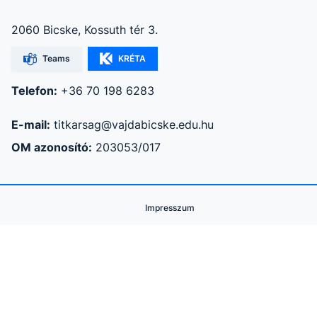
2060 Bicske, Kossuth tér 3.
Teams
KRÉTA
Telefon:
+36 70 198 6283
E-mail:
titkarsag@vajdabicske.edu.hu
OM azonosító:
203053/017
Impresszum