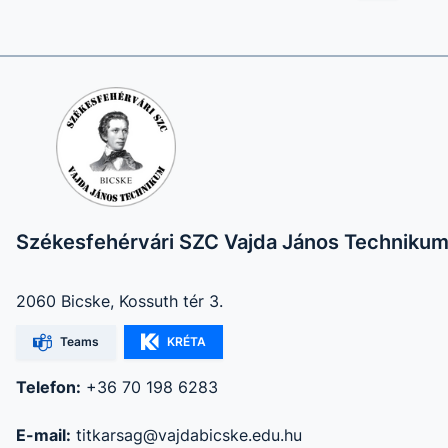
Székesfehérvári SZC Vajda János Techniku
2060 Bicske, Kossuth tér 3.
Teams
KRÉTA
Telefon:
+36 70 198 6283
E-mail:
titkarsag@vajdabicske.edu.hu