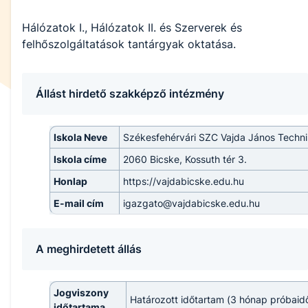
Hálózatok I., Hálózatok II. és Szerverek és
felhőszolgáltatások tantárgyak oktatása.
Állást hirdető szakképző intézmény
Iskola Neve
Székesfehérvári SZC Vajda János Techn
Iskola címe
2060 Bicske, Kossuth tér 3.
Honlap
https://vajdabicske.edu.hu
E-mail cím
igazgato@vajdabicske.edu.hu
A meghirdetett állás
Jogviszony
Határozott időtartam (3 hónap próbaid
időtartama