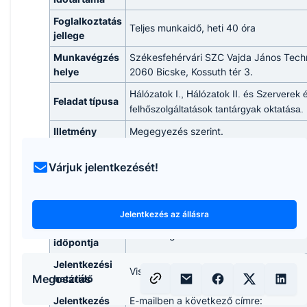
Foglalkoztatás
Teljes munkaidő, heti 40 óra
jellege
Munkavégzés
Székesfehérvári SZC Vajda János Tec
helye
2060 Bicske, Kossuth tér 3.
Hálózatok I., Hálózatok II. és Szerverek 
Feladat típusa
felhőszolgáltatások tantárgyak oktatása.
Illetmény
Megegyezés szerint.
Elvárt
Egyetem.
Várjuk jelentkezését!
képzettség
Hálózatok I., Hálózatok II. és Szerverek 
Leírás
felhőszolgáltatások tantárgyak oktatása.
Jelentkezés az állásra
Betölthetőség
2026. augusztus 17.
időpontja
Jelentkezési
Visszavonásig folyamatosan.
Megosztás
határidő
Jelentkezés
E-mailben a következő címre: