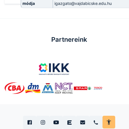
módja
igazgato@vajdabicske.edu.hu
Partnereink