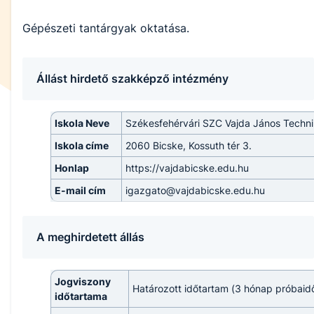
Gépészeti tantárgyak oktatása.
Állást hirdető szakképző intézmény
Iskola Neve
Székesfehérvári SZC Vajda János Techn
Iskola címe
2060 Bicske, Kossuth tér 3.
Honlap
https://vajdabicske.edu.hu
E-mail cím
igazgato@vajdabicske.edu.hu
A meghirdetett állás
Jogviszony
Határozott időtartam (3 hónap próbaid
időtartama