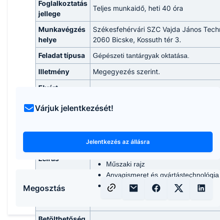
Foglalkoztatás
Teljes munkaidő, heti 40 óra
jellege
Munkavégzés
Székesfehérvári SZC Vajda János Tec
helye
2060 Bicske, Kossuth tér 3.
Feladat típusa
Gépészeti tantárgyak oktatása.
Illetmény
Megegyezés szerint.
Elvárt
Egyetem.
képzettség
Várjuk jelentkezését!
Villamos alapismeretek
Gépészeti alapismeretek
Jelentkezés az állásra
Gépi forgácsolás alapjai
Mechanika
Leírás
Műszaki rajz
Anyagismeret és gyártástechnológia
Műszaki mérés
Megosztás
Betölthetőség