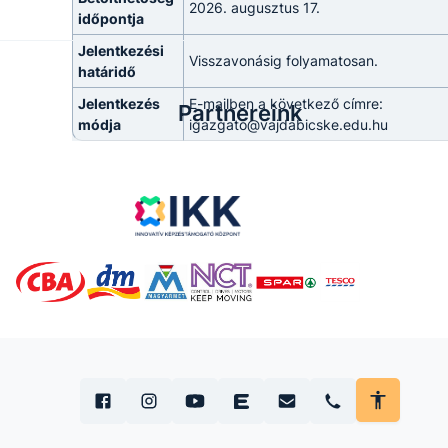
2026. augusztus 17.
időpontja
Jelentkezési
Visszavonásig folyamatosan.
határidő
Jelentkezés
E-mailben a következő címre:
Partnereink
módja
igazgato@vajdabicske.edu.hu