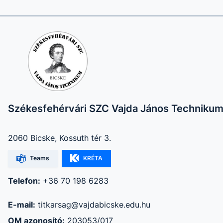
Székesfehérvári SZC Vajda János Techniku
2060 Bicske, Kossuth tér 3.
Teams
KRÉTA
Telefon:
+36 70 198 6283
E-mail:
titkarsag@vajdabicske.edu.hu
OM azonosító:
203053/017