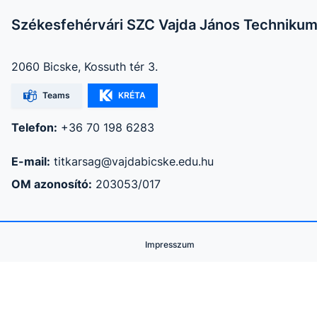
Székesfehérvári SZC Vajda János Techniku
2060 Bicske, Kossuth tér 3.
Teams
KRÉTA
Telefon:
+36 70 198 6283
E-mail:
titkarsag@vajdabicske.edu.hu
OM azonosító:
203053/017
Impresszum